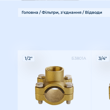
Головна
/
Фільтри, з'єднання
/ Відводи
Характеристики:
Хара
1/2"
3/4"
Б3801А
Різьба: внутрішня
Розмір різьби: 1/2"
Матеріал: латунь
Різьба
Розмір 
Матері