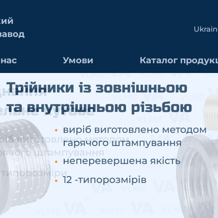
кий
Ukrain
завод
 нас
Умови
Каталог продукц