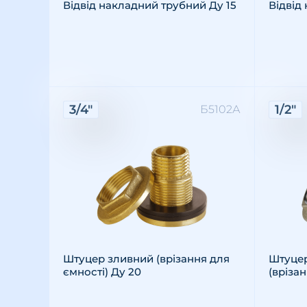
Відвід накладний трубний Ду 15
Відвід
Характеристики:
Хара
3/4"
1/2"
Б5102А
Різьба: зовнішня
Розмір різьби: 3/4"
Матеріал: латунь
Різьба
Розмір 
Матері
Штуцер зливний (врізання для
Штуцер
ємності) Ду 20
(врізан