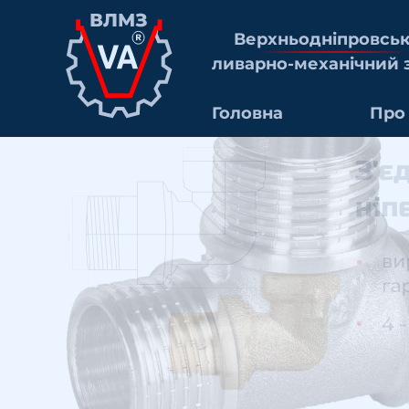
Верхньоднiпровсь
ливарно-механiчний 
Головна
Про