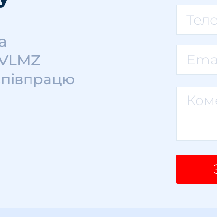
а
 VLMZ
співпрацю