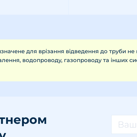
значене для врізання відведення до труби не 
алення, водопроводу, газопроводу та інших си
ртнером
у