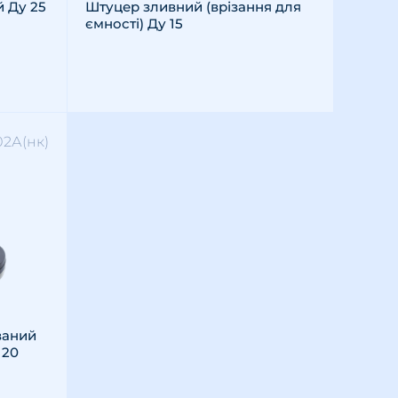
й Ду 25
Штуцер зливний (врізання для
ємності) Ду 15
02А(нк)
ваний
 20