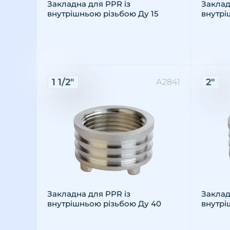
Закладна для PPR із
Заклад
внутрішньою різьбою Ду 15
внутрі
Характеристики:
Хара
1 1/2"
2"
А2841
Різьба: внутрішня
Розмір різьби: 1 1/2"
Матеріал: латунь
Різьба
Розмір
Матері
Закладна для PPR із
Заклад
внутрішньою різьбою Ду 40
внутрі