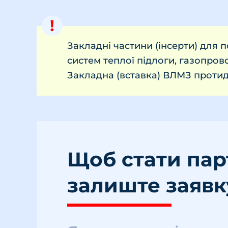
!
Закладні частини (інсерти) для п
систем теплої підлоги, газопров
Закладна (вставка) ВЛМЗ протиді
Щоб стати па
залиште заявк