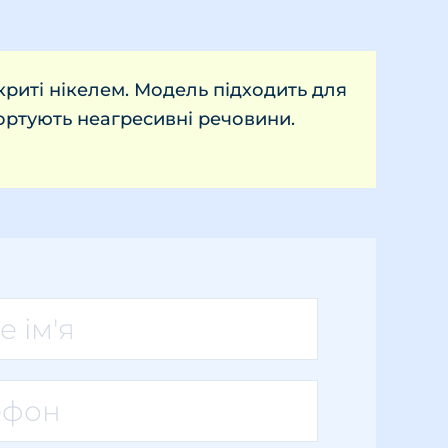
окриті нікелем. Модель підходить для
портують неагресивні речовини.