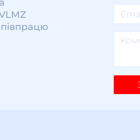
а
 VLMZ
співпрацю