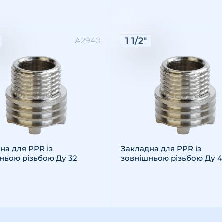
ктеристики:
Характеристики:
1 1/2"
А2940
: зовнішня
різьби: 1 1/4"
ал: латунь
Різьба: зовнішня
Розмір різьби: 1 1/2"
Матеріал: латунь
на для PPR із
Закладна для PPR із
ньою різьбою Ду 32
зовнішньою різьбою Ду 