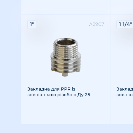
Характеристики:
Хара
1"
1 1/4"
А2907
Різьба: зовнішня
Розмір різьби: 1"
Матеріал: латунь
Різьба
Розмір 
Матері
Закладна для PPR із
Заклад
зовнішньою різьбою Ду 25
зовніш