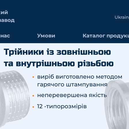
кий
Ukrain
завод
 нас
Умови
Каталог продукц