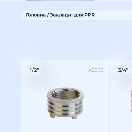
Головна
/ Закладні для PPR
Характеристики:
Хара
1/2"
3/4"
А2805
Різьба: внутрішня
Розмір різьби: 1/2"
Матеріал: латунь
Різьба
Розмір 
Матері