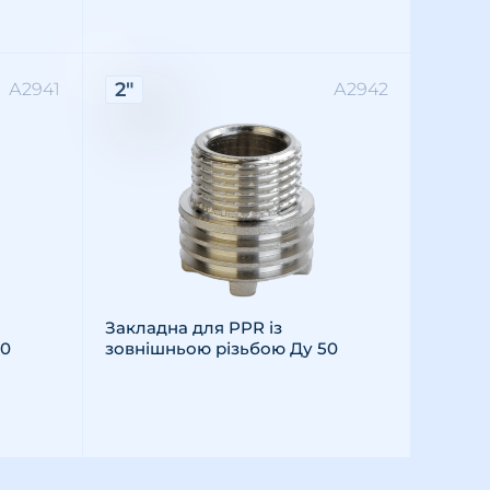
Характеристики:
2"
А2941
А2942
Різьба: зовнішня
Розмір різьби: 2"
Матеріал: латунь
Закладна для PPR із
40
зовнішньою різьбою Ду 50