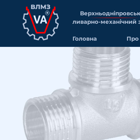
Верхньоднiпровсь
ливарно-механiчний 
Головна
Про