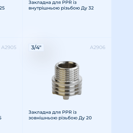
Закладна для PPR із
25
внутрішньою різьбою Ду 32
Характеристики:
3/4"
А2905
А2906
Різьба: зовнішня
Розмір різьби: 3/4"
Матеріал: латунь
Закладна для PPR із
5
зовнішньою різьбою Ду 20