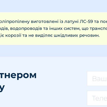
оліпропілену виготовлені із латуні ЛС-59 та п
одів, водопроводів та інших систем, що транс
є корозії та не виділяє шкідливих речовин.
ртнером
у