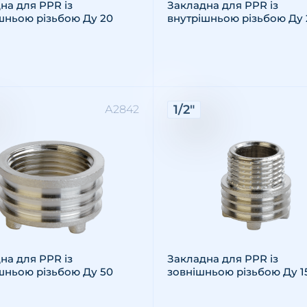
на для PPR із
Закладна для PPR із
шньою різьбою Ду 20
внутрішньою різьбою Ду 
ктеристики:
Характеристики:
1/2"
А2842
: внутрішня
 різьби: 2"
ал: латунь
Різьба: зовнішня
Розмір різьби: 1/2"
Матеріал: латунь
на для PPR із
Закладна для PPR із
шньою різьбою Ду 50
зовнішньою різьбою Ду 1