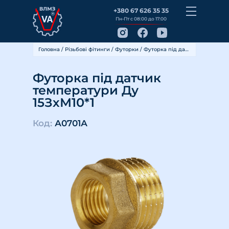
+380 67 626 35 35
Пн-Пт с 08:00 до 17:00
Головна
/
Різьбові фітинги
/
Футорки
/ Футорка під датчик температури Ду 15ЗхМ10*1
Футорка під датчик
температури Ду
15ЗхМ10*1
Код:
А0701А