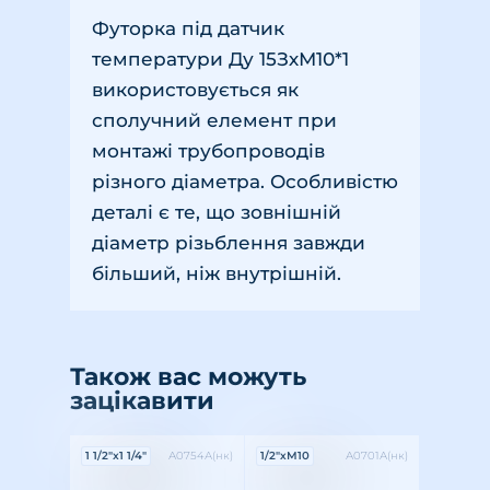
Футорка під датчик
температури Ду 15ЗхМ10*1
використовується як
сполучний елемент при
монтажі трубопроводів
різного діаметра. Особливістю
деталі є те, що зовнішній
діаметр різьблення завжди
більший, ніж внутрішній.
Також вас можуть
зацікавити
Характеристики:
Характеристики:
1 1/2"x1 1/4"
А0754А(нк)
1/2"хМ10
А0701А(нк)
Різьба: зовнішня-внутрішня
Розмір різьби: 1 1/2"x1 1/4"
Матеріал: латунь
Різьба: зовнішня-внутрішня
Розмір різьби: 1/2"хМ10
Матеріал: латунь