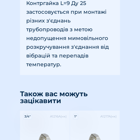
Контргайка L=9 Ду 25
застосовується при монтажі
різних з'єднань
трубопроводів з метою
недопущення мимовільного
розкручування з'єднання від
вібрацій та перепадів
температур.
Також вас можуть
зацікавити
Характеристики:
Характеристики:
3/4"
А1216А(нк)
1"
А1217А(нк)
Різьба: внутрішня
Розмір різьби: 3/4"
Матеріал: латунь
Різьба: внутрішня
Розмір різьби: 1"
Матеріал: латунь