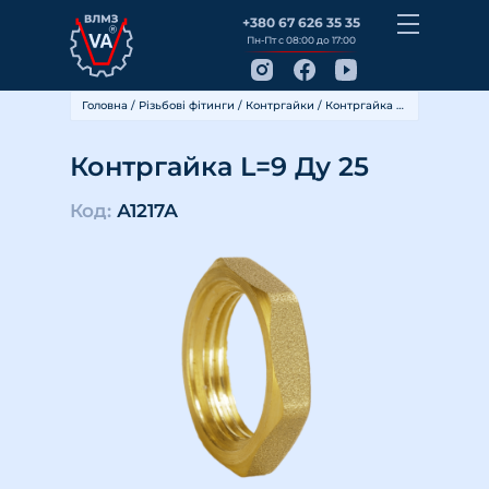
+380 67 626 35 35
Пн-Пт с 08:00 до 17:00
Головна
/
Різьбові фітинги
/
Контргайки
/ Контргайка L=9 Ду 25
Контргайка L=9 Ду 25
Код:
А1217А