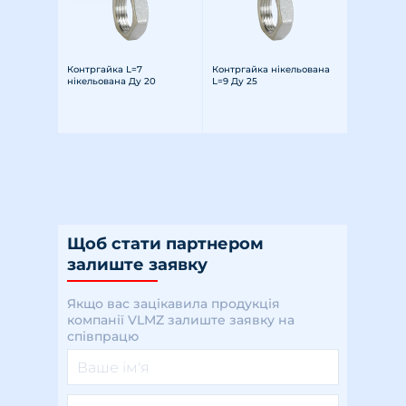
Контргайка L=7
Контргайка нікельована
нікельована Ду 20
L=9 Ду 25
Щоб стати партнером
залиште заявку
Якщо вас зацікавила продукція
компанії VLMZ залиште заявку на
співпрацю