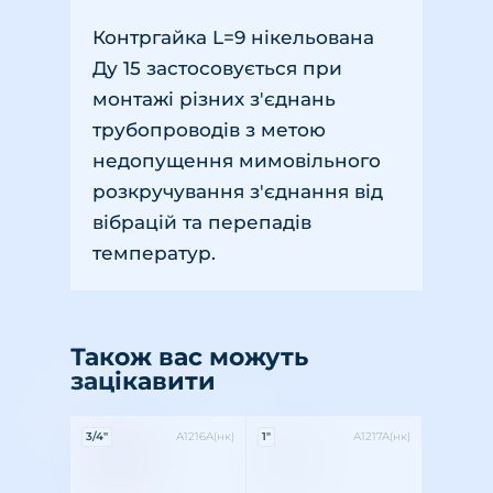
Контргайка L=9 нікельована
Ду 15 застосовується при
монтажі різних з'єднань
трубопроводів з метою
недопущення мимовільного
розкручування з'єднання від
вібрацій та перепадів
температур.
Також вас можуть
зацікавити
Характеристики:
Характеристики:
3/4"
А1216А(нк)
1"
А1217А(нк)
Різьба: внутрішня
Розмір різьби: 3/4"
Матеріал: латунь
Різьба: внутрішня
Розмір різьби: 1"
Матеріал: латунь