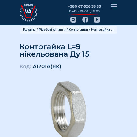
+380 67 626 35 35
Пн-Пт с 08:00 до 17:00
Головна
/
Різьбові фітинги
/
Контргайки
/ Контргайка L=9 нікельована Ду 15
Контргайка L=9
нікельована Ду 15
Код:
А1201А(нк)