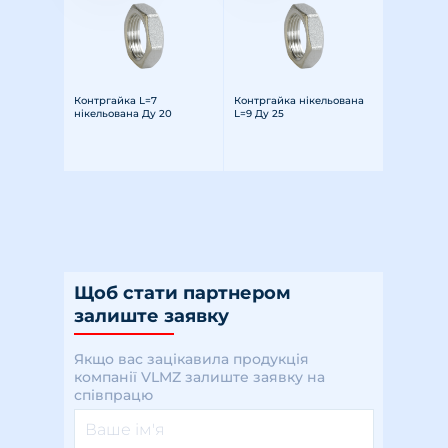
Контргайка L=7
Контргайка нікельована
нікельована Ду 20
L=9 Ду 25
Щоб стати партнером
залиште заявку
Якщо вас зацікавила продукція
компанії VLMZ залиште заявку на
співпрацю