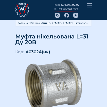
+380 67 626 35 35
Пн-Пт с 08:00 до 17:00
Головна
/
Різьбові фітинги
/
Муфти
/ Муфта нікельована L=31 Ду 20В
Муфта нікельована L=31
Ду 20В
Код:
А0302А(нк)