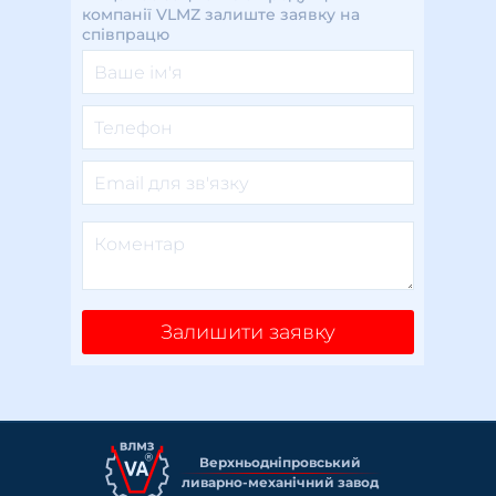
компанії VLMZ залиште заявку на
співпрацю
Залишити заявку
Верхньоднiпровський
ливарно-механiчний завод