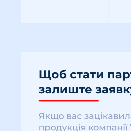
Щоб стати па
залиште заявк
Якщо вас зацікавил
продукція компанії