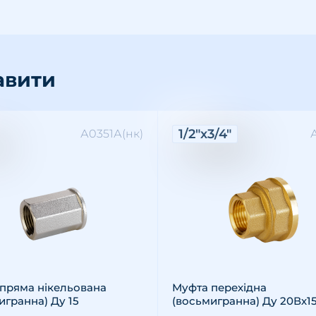
авити
ктеристики:
Характеристики:
1/2"х3/4"
А0351А(нк)
: внутрішня
різьби: 1/2"
ал: латунь
Різьба: внутрішня
Розмір різьби: 1/2"х3/4"
Матеріал: латунь
пряма нікельована
Муфта перехідна
игранна) Ду 15
(восьмигранна) Ду 20Вх1