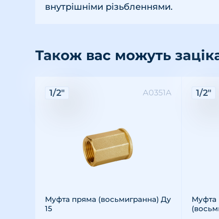
внутрішніми різьбленнями.
Також вас можуть зацік
Характеристики:
Хара
1/2"
1/2"
А0351А
Різьба: внутрішня
Розмір різьби: 1/2"
Матеріал: латунь
Різьба
Розмір 
Матері
Муфта пряма (восьмигранна) Ду
Муфта 
15
(восьм