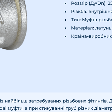
Розмір (Ду/Dn): 2
Різьба: внутрішн
Тип: Муфта різьб
Матеріал: латунь
Країна-виробник 
із найбільш затребуваних різьбових фітингів.
ві муфти, а при стикуванні труб різних діаметр