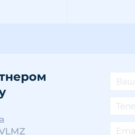
ртнером
у
а
 VLMZ