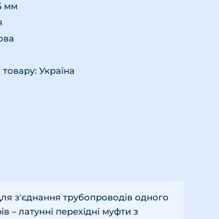
5 мм
я
ова
товару: Україна
 Для з'єднання трубопроводів одного
ів – латунні перехідні муфти з