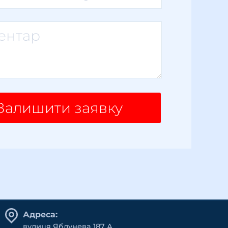
Залишити заявку
Адреса:
вулиця Яблунева 187 А