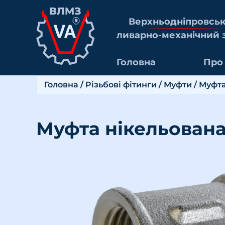
Верхньоднiпровсь
ливарно-механiчний 
Головна
Про
Головна
/
Різьбові фітинги
/
Муфти
/ Муфта
Муфта нікельована