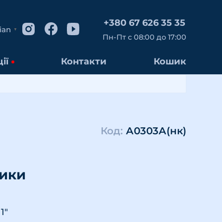
+380 67 626 35 35
ian
▼
Пн-Пт с 08:00 до 17:00
ії
Контакти
Кошик
Код:
А0303А(нк)
тики
1"