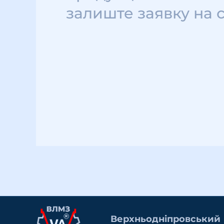
залиште заявку на 
Верхньоднiпровський