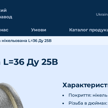
кий
Ukrain
завод
 нас
Умови
Каталог продукц
 нікельована L=36 Ду 25В
 L=36 Ду 25В
Характерис
Покриття: нікель
Різьба в дюймах: 