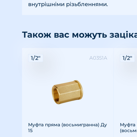
внутрішніми різьбленнями.
Також вас можуть зацік
Характеристики:
Хара
1/2"
1/2"
А0351А
Різьба: внутрішня
Розмір різьби: 1/2"
Матеріал: латунь
Різьба
Розмір 
Матері
Муфта пряма (восьмигранна) Ду
Муфта 
15
(восьм