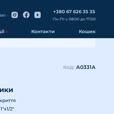
+380 67 626 35 35
ian
▼
Пн-Пт с 08:00 до 17:00
ії
Контакти
Кошик
Код:
А0331А
тики
окриття
1"х1/2"