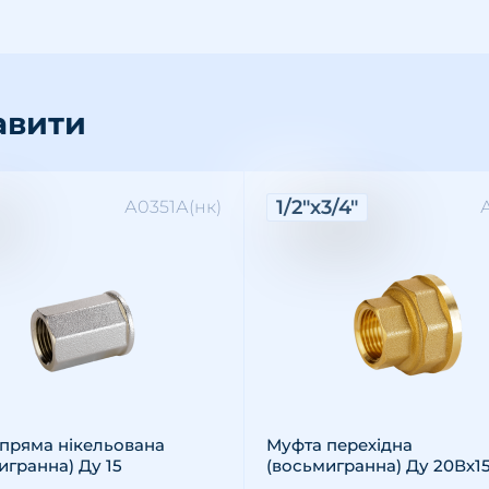
авити
ктеристики:
Характеристики:
1/2"х3/4"
А0351А(нк)
: внутрішня
різьби: 1/2"
ал: латунь
Різьба: внутрішня
Розмір різьби: 1/2"х3/4"
Матеріал: латунь
пряма нікельована
Муфта перехідна
игранна) Ду 15
(восьмигранна) Ду 20Вх1