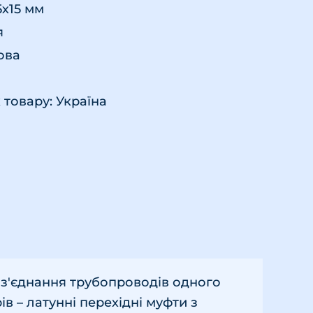
5х15 мм
я
ова
товару: Україна
я з'єднання трубопроводів одного
ів – латунні перехідні муфти з