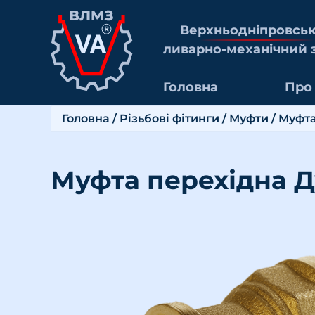
Верхньоднiпровсь
ливарно-механiчний 
Головна
Про
Головна
/
Різьбові фітинги
/
Муфти
/ Муфта
Муфта перехідна Д