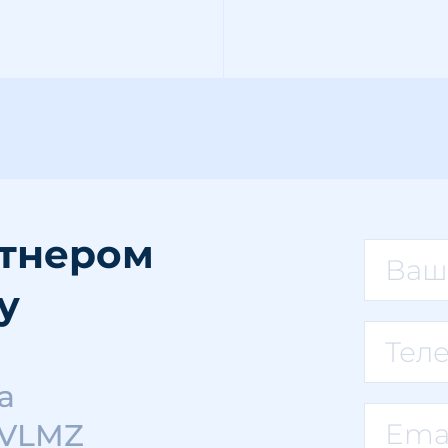
ртнером
у
а
 VLMZ