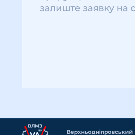
залиште заявку на 
Верхньоднiпровський