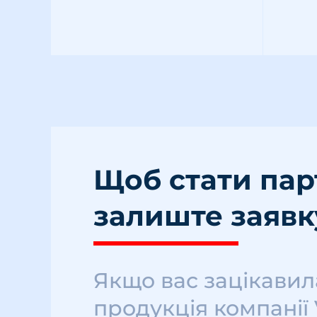
Щоб стати па
залиште заявк
Якщо вас зацікавил
продукція компанії