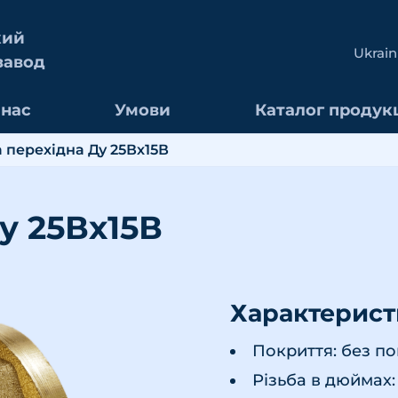
кий
Ukrain
завод
 нас
Умови
Каталог продукц
 перехідна Ду 25Вх15В
у 25Вх15В
Характерис
Покриття: без п
Різьба в дюймах: 