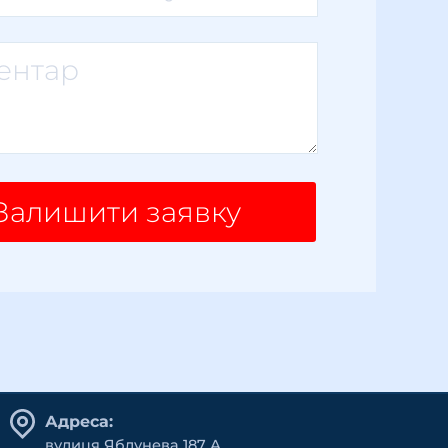
Залишити заявку
Адреса:
вулиця Яблунева 187 А