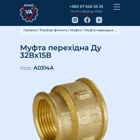
+380 67 626 35 35
Пн-Пт с 08:00 до 17:00
Головна
/
Різьбові фітинги
/
Муфти
/ Муфта перехідна Ду 32Вх15В
Муфта перехідна Ду
32Вх15В
Код:
А0314А