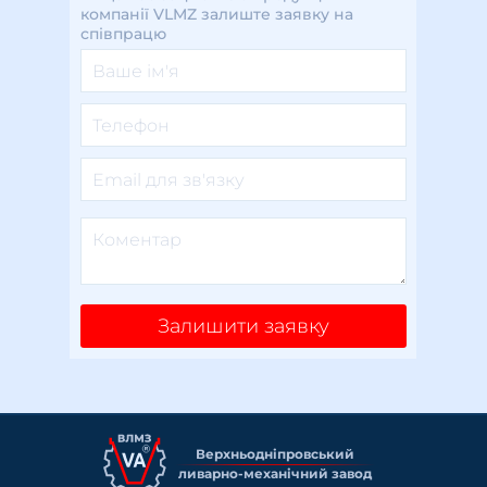
компанії VLMZ залиште заявку на
співпрацю
Залишити заявку
Верхньоднiпровський
ливарно-механiчний завод