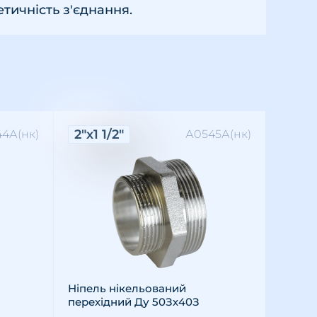
тичність з'єднання.
Характеристики:
2"х1 1/2"
4А(нк)
А0545А(нк)
Різьба: зовнішня
Розмір різьби: 2"х1 1/2"
Матеріал: латунь
Ніпель нікельований
перехідний Ду 50Зх40З