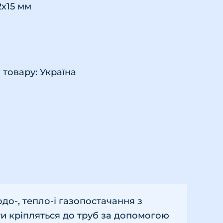
2х15 мм
товару: Україна
до-, тепло-і газопостачання з
нги кріпляться до труб за допомогою