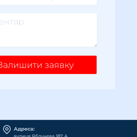
Залишити заявку
Адреса:
вулиця Яблунева 187 А