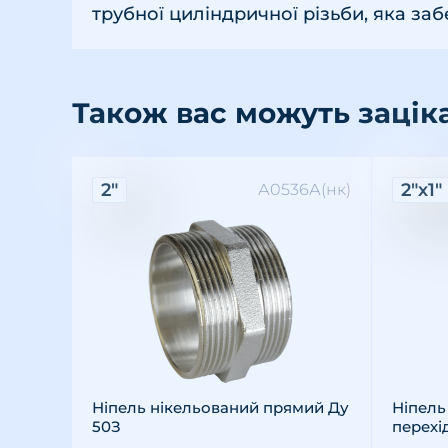
трубної циліндричної різьби, яка за
Також вас можуть зацік
Характеристики:
Хара
2"
2"х1"
А0536А(нк)
Різьба: зовнішня
Розмір різьби: 2"
Матеріал: латунь
Різьба
Розмір 
Матері
Ніпель нікельований прямий Ду
Ніпель
50З
перехі