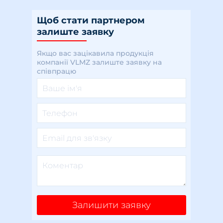
Щоб стати партнером
залиште заявку
Якщо вас зацікавила продукція
компанії VLMZ залиште заявку на
співпрацю
Залишити заявку