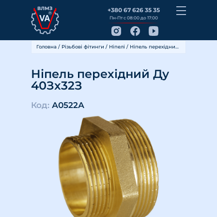
+380 67 626 35 35
Пн-Пт с 08:00 до 17:00
Головна
/
Різьбові фітинги
/
Ніпелі
/ Ніпель перехідний Ду 40Зх32З
Ніпель перехідний Ду
40Зх32З
Код:
А0522А