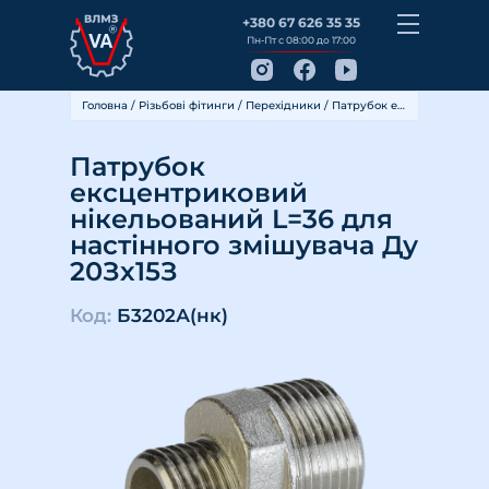
+380 67 626 35 35
Пн-Пт с 08:00 до 17:00
Головна
/
Різьбові фітинги
/
Перехідники
/ Патрубок ексцентриковий нікельований L=36 для настінного змішувача Ду 20Зх15З
Патрубок
ексцентриковий
нікельований L=36 для
настінного змішувача Ду
20Зх15З
Код:
Б3202А(нк)