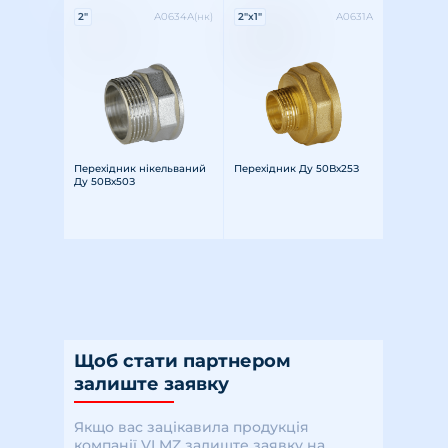
Характеристики:
Характеристики:
2"
А0634А(нк)
2"x1"
А0631А
Різьба: внутрішня-зовнішня
Розмір різьби: 2"
Матеріал: латунь
Різьба: внутрішня-зовнішня
Розмір різьби: 2"x1"
Матеріал: латунь
Перехідник нікельваний
Перехідник Ду 50Вх25З
Ду 50Вх50З
Щоб стати партнером
залиште заявку
Якщо вас зацікавила продукція
компанії VLMZ залиште заявку на