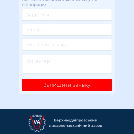
співпрацю
Залишити заявку
Верхньоднiпровський
ливарно-механiчний завод