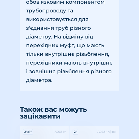
обов'язковим компонентом
трубопроводу та
використовується для
з'єднання труб різного
діаметру. На відміну від
перехідних муфт, що мають
тільки внутрішнє різьблення,
перехідники мають внутрішнє
і зовнішнє різьблення різного
діаметра.
Також вас можуть
зацікавити
Характеристики:
Характеристики:
2"x1"
А0631А
2"
А0634А(нк)
Різьба: внутрішня-зовнішня
Розмір різьби: 2"x1"
Матеріал: латунь
Різьба: внутрішня-зовнішня
Розмір різьби: 2"
Матеріал: латунь