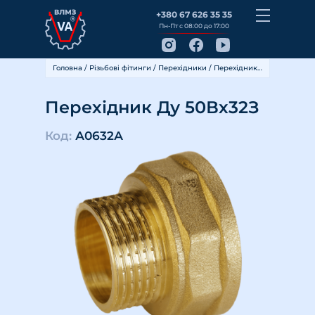
+380 67 626 35 35
Пн-Пт с 08:00 до 17:00
Головна
/
Різьбові фітинги
/
Перехідники
/ Перехідник Ду 50Вх32З
Перехідник Ду 50Вх32З
Код:
А0632А