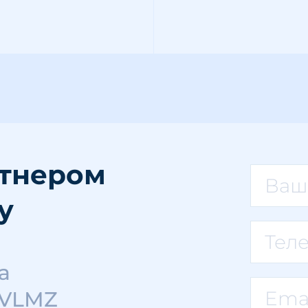
ртнером
у
а
 VLMZ