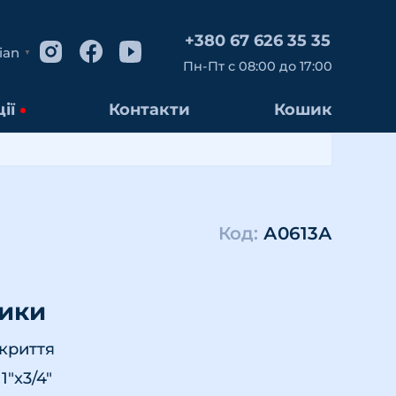
+380 67 626 35 35
ian
▼
Пн-Пт с 08:00 до 17:00
ії
Контакти
Кошик
Код:
А0613А
тики
окриття
1"x3/4"