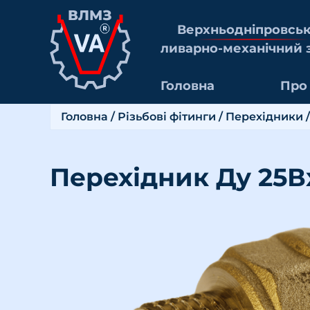
Верхньоднiпровсь
ливарно-механiчний 
Головна
Про
Головна
/
Різьбові фітинги
/
Перехідники
/
Перехідник Ду 25В