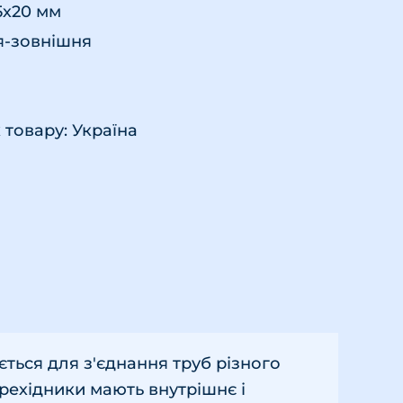
25х20 мм
я-зовнішня
товару: Україна
ться для з'єднання труб різного
ерехідники мають внутрішнє і