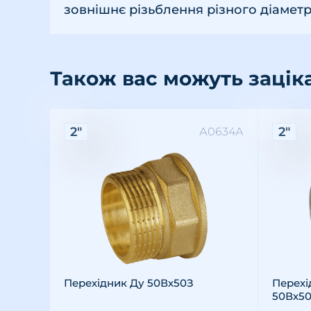
зовнішнє різьблення різного діаметр
Також вас можуть зацік
Характеристики:
Хара
2"
2"
А0634А
Різьба: внутрішня-зовнішня
Розмір різьби: 2"
Матеріал: латунь
Різьба
Розмір
Матері
Перехідник Ду 50Вх50З
Перехі
50Вх5