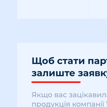
Щоб стати па
залиште заявк
Якщо вас зацікавил
продукція компанії