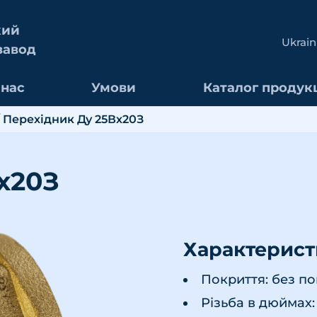
кий
Ukrain
завод
 нас
Умови
Каталог продукц
 Перехідник Ду 25Вх20З
х20З
Характерис
Покриття: без п
Різьба в дюймах: 