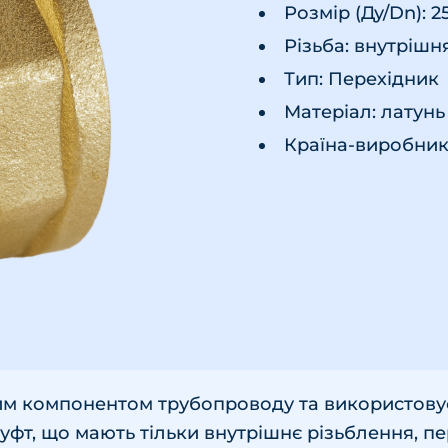
Розмір (Ду/Dn): 
Різьба: внутрішн
Тип: Перехідник
Матеріал: латунь
Країна-виробник 
им компонентом трубопроводу та використовує
муфт, що мають тільки внутрішнє різьблення, п