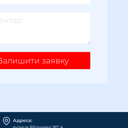
Залишити заявку
Адреса:
вулиця Яблунева 187 А