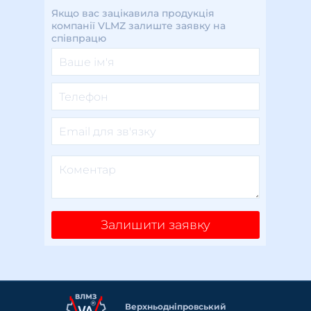
Якщо вас зацікавила продукція
компанії VLMZ залиште заявку на
співпрацю
Залишити заявку
Верхньоднiпровський