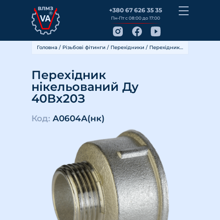
+380 67 626 35 35
Пн-Пт с 08:00 до 17:00
Головна
/
Різьбові фітинги
/
Перехідники
/ Перехідник нікельований Ду 40Вх20З
Перехідник
нікельований Ду
40Вх20З
Код:
А0604А(нк)