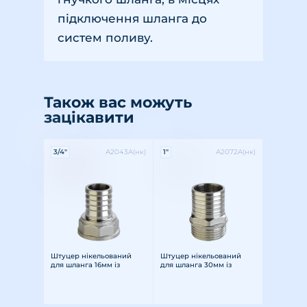
підключення шланга до
систем поливу.
Також вас можуть
зацікавити
Характеристики:
Характеристики:
3/4"
А2043А(нк)
1"
А2072А(нк)
Різьба: внутрішня
Розмір різьби: 3/4"
Матеріал: латунь
Різьба: зовнішня
Розмір різьби: 1"
Матеріал: латунь
Штуцер нікельований
Штуцер нікельований
для шланга 16мм із
для шланга 30мм із
внутрішньою різьбою ДУ
зовнішньою різьбою Ду
20
25