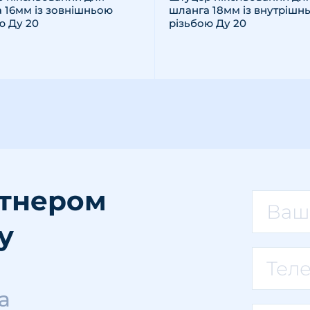
 16мм із зовнішньою
шланга 18мм із внутрішн
ю Ду 20
різьбою Ду 20
ртнером
у
а