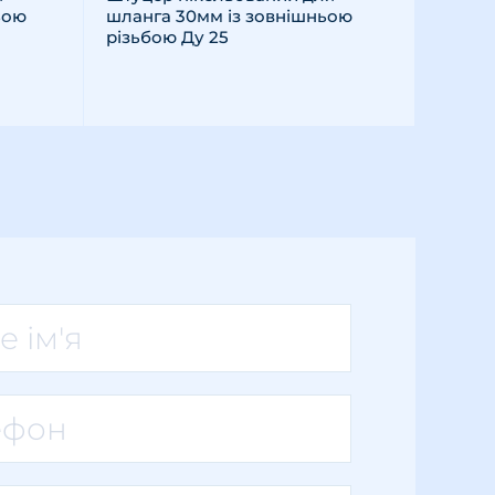
ьою
шланга 30мм із зовнішньою
різьбою Ду 25