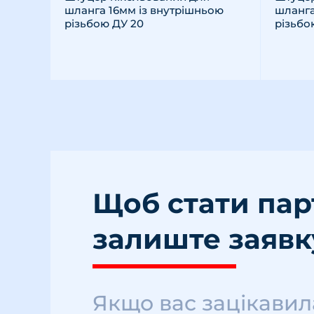
шланга 16мм із внутрішньою
шланга
різьбою ДУ 20
різьбо
Щоб стати па
залиште заявк
Якщо вас зацікавил