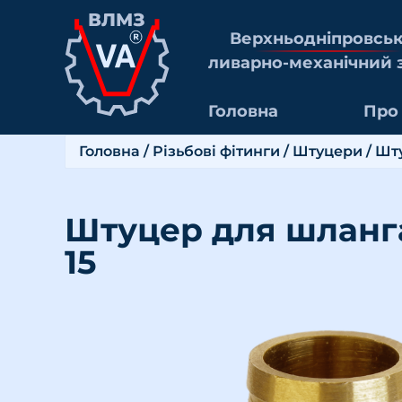
Верхньоднiпровсь
ливарно-механiчний 
Головна
Про
Головна
/
Різьбові фітинги
/
Штуцери
/ Шт
Штуцер для шланга
15