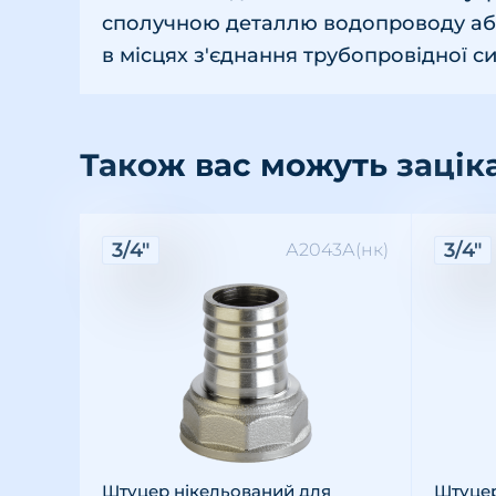
сполучною деталлю водопроводу або
в місцях з'єднання трубопровідної с
Також вас можуть зацік
Характеристики:
Хара
3/4"
3/4"
А2043А(нк)
Різьба: внутрішня
Розмір різьби: 3/4"
Матеріал: латунь
Різьба
Розмір 
Матері
Штуцер нікельований для
Штуцер