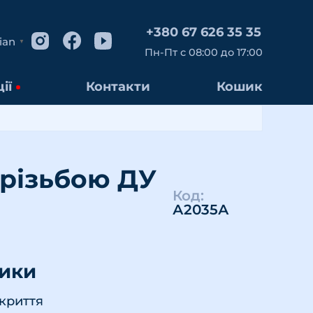
+380 67 626 35 35
ian
▼
Пн-Пт с 08:00 до 17:00
ії
Контакти
Кошик
 різьбою ДУ
Код:
А2035А
тики
окриття