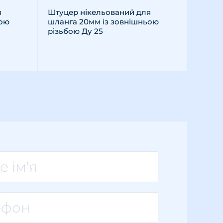
я
Штуцер нікельований для
ьою
шланга 20мм із зовнішньою
різьбою Ду 25