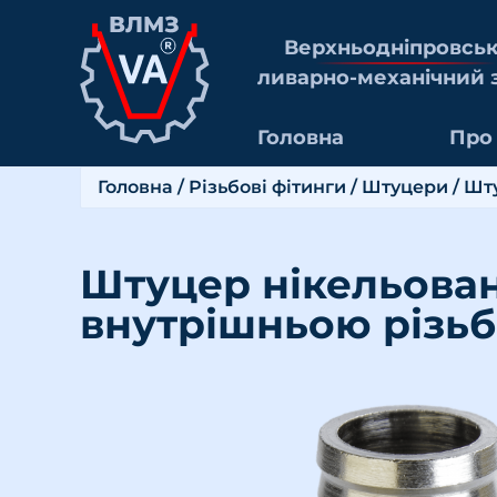
Верхньоднiпровсь
ливарно-механiчний 
Головна
Про
Головна
/
Різьбові фітинги
/
Штуцери
/ Шт
Штуцер нікельован
внутрішньою різьб