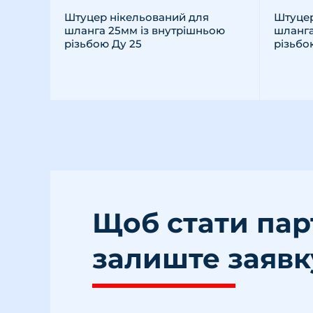
Штуцер нікельований для
Штуцер
шланга 25мм із внутрішньою
шланга
різьбою Ду 25
різьбо
Щоб стати па
залиште заявк