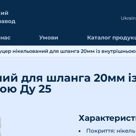
кий
Ukrain
завод
 нас
Умови
Каталог продукц
уцер нікельований для шланга 20мм із внутрішньою 
ий для шланга 20мм і
ою Ду 25
Характерис
Покриття: нікель