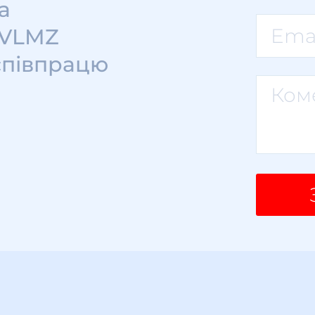
а
 VLMZ
співпрацю