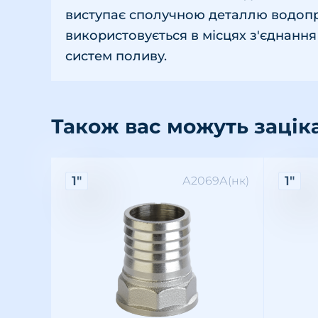
виступає сполучною деталлю водопр
використовується в місцях з'єднання
систем поливу.
Також вас можуть зацік
Характеристики:
Хара
1"
1"
А2069А(нк)
Різьба: внутрішня
Розмір різьби: 1"
Матеріал: латунь
Різьба
Розмір 
Матері