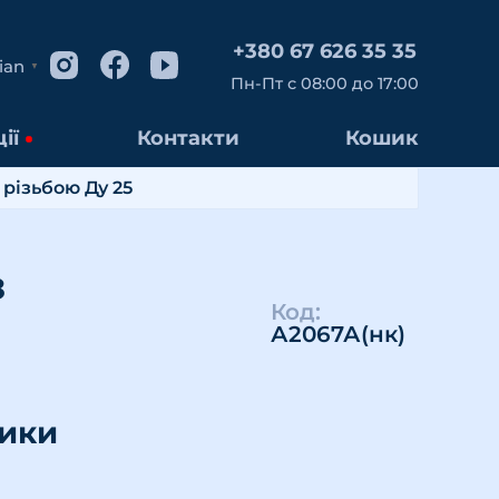
+380 67 626 35 35
ian
▼
Пн-Пт с 08:00 до 17:00
ії
Контакти
Кошик
різьбою Ду 25
з
Код:
А2067А(нк)
тики