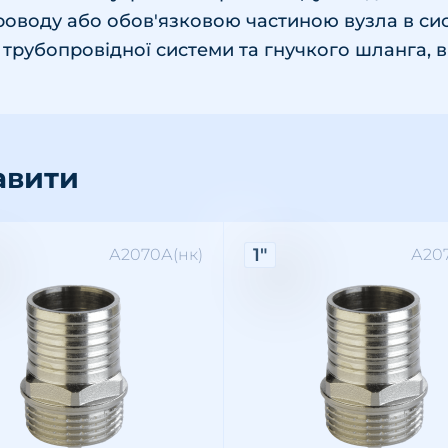
оводу або обов'язковою частиною вузла в си
 трубопровідної системи та гнучкого шланга, 
авити
ктеристики:
Характеристики:
1"
А2070А(нк)
А207
: зовнішня
різьби: 1"
ал: латунь
Різьба: зовнішня
Розмір різьби: 1"
Матеріал: латунь