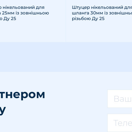
 нікельований для
Штуцер нікельований дл
 25мм із зовнішньою
шланга 30мм із зовнішн
ю Ду 25
різьбою Ду 25
ртнером
у