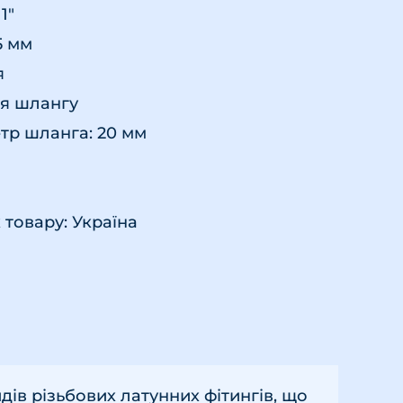
1"
5 мм
я
ля шлангу
тр шланга: 20 мм
товару: Україна
дів різьбових латунних фітингів, що