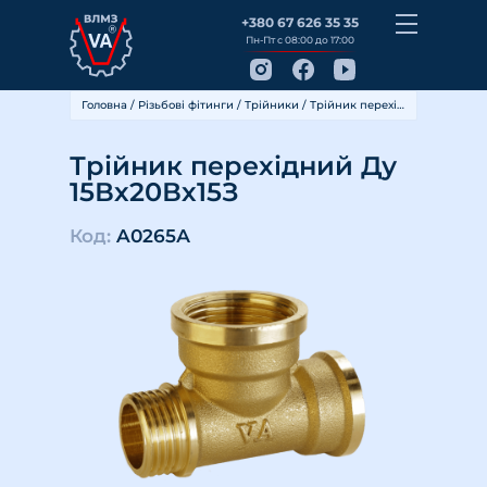
+380 67 626 35 35
Пн-Пт с 08:00 до 17:00
Головна
/
Різьбові фітинги
/
Трійники
/ Трійник перехідний Ду 15Вх20Вх15З
Трійник перехідний Ду
15Вх20Вх15З
Код:
A0265А