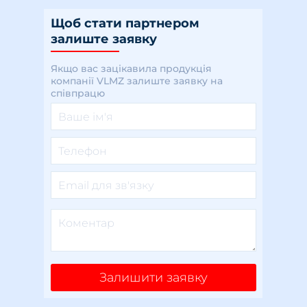
Щоб стати партнером
залиште заявку
Якщо вас зацікавила продукція
компанії VLMZ залиште заявку на
співпрацю
Залишити заявку