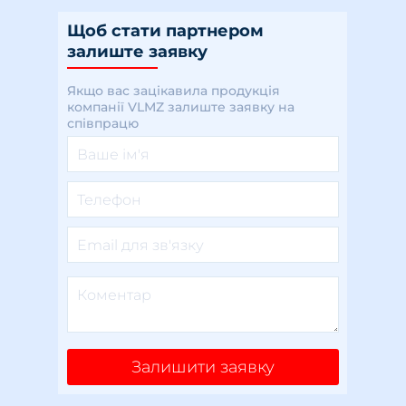
Щоб стати партнером
залиште заявку
Якщо вас зацікавила продукція
компанії VLMZ залиште заявку на
співпрацю
Залишити заявку