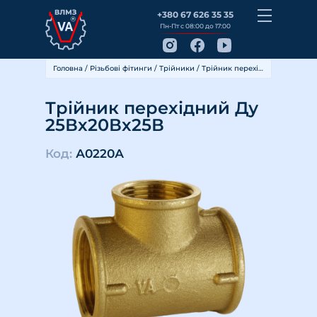
+380 67 626 35 35
Пн-Пт с 08:00 до 17:00
Головна
/
Різьбові фітинги
/
Трійники
/ Трійник перехідний Ду 25Вх20Вх25В
Трійник перехідний Ду
25Вх20Вх25В
Код:
А0220А