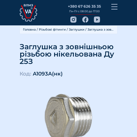
+380 67 626 35 35
Пн-Пт с 08:00 до 17:00
Головна
/
Різьбові фітинги
/
Заглушки
/ Заглушка з зовнішньою різьбою нікельована Ду 25З
Заглушка з зовнішньою
різьбою нікельована Ду
25З
Код:
А1093А(нк)