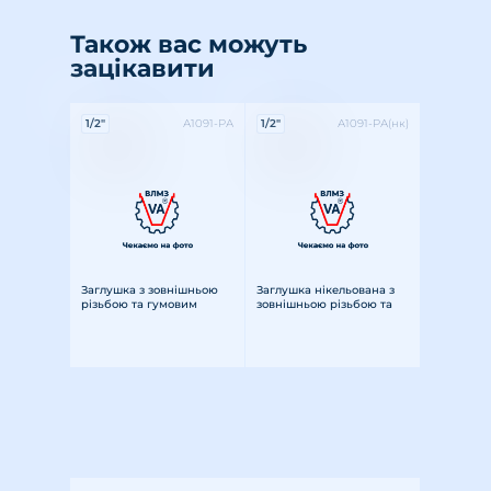
Також вас можуть
зацікавити
Характеристики:
Характеристики:
1/2"
А1091-РА
1/2"
А1091-РА(нк)
Різьба: зовнішня
Розмір різьби: 1/2"
Матеріал: латунь
Різьба: зовнішня
Розмір різьби: 1/2"
Матеріал: латунь
Заглушка з зовнішньою
Заглушка нікельована з
різьбою та гумовим
зовнішньою різьбою та
ущільнювачем Ду 15З
гумовим ущільнювачем
Ду 15З