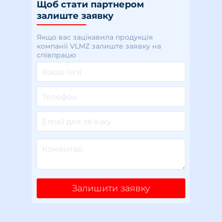
Щоб стати партнером
залиште заявку
Якщо вас зацікавила продукція
компанії VLMZ залиште заявку на
співпрацю
Залишити заявку