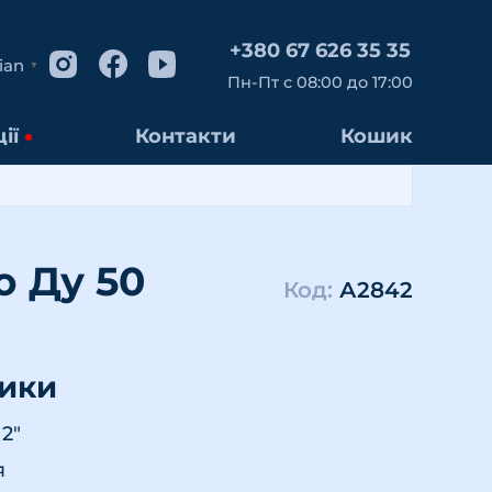
+380 67 626 35 35
ian
▼
Пн-Пт с 08:00 до 17:00
ії
Контакти
Кошик
ю Ду 50
Код:
А2842
тики
2"
я