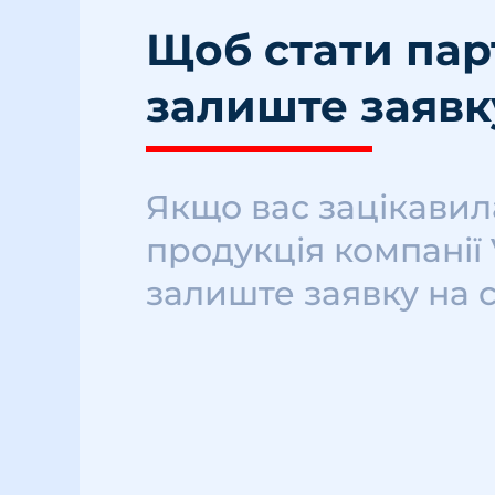
Щоб стати па
залиште заявк
Якщо вас зацікавил
продукція компанії
залиште заявку на 