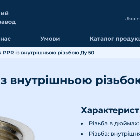
кий
Ukrain
завод
 нас
Умови
Каталог продукц
я PPR із внутрішньою різьбою Ду 50
із внутрішньою різьбо
Характерис
Різьба в дюймах: 
Різьба: внутрішн