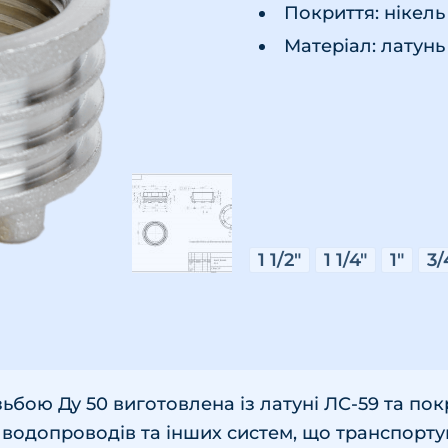
Покриття: нікель
Матеріал: латунь
1 1/2"
1 1/4"
1"
3/
ьбою Ду 50 виготовлена із латуні ЛС-59 та по
, водопроводів та інших систем, що транспорт