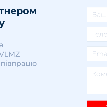
ртнером
у
а
 VLMZ
співпрацю