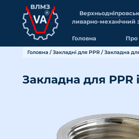
Верхньоднiпровсь
ливарно-механiчний 
Головна
Про
Головна
/
Закладні для PPR
/ Закладна дл
Закладна для PPR 