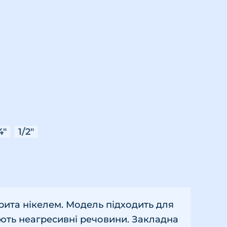
4"
1/2"
крита нікелем. Модель підходить для
ують неагресивні речовини. Закладна