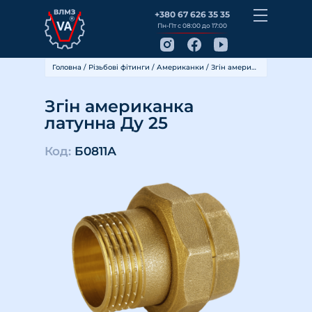
+380 67 626 35 35
Пн-Пт с 08:00 до 17:00
Головна
/
Різьбові фітинги
/
Американки
/ Згін американка латунна Ду 25
Згін американка
латунна Ду 25
Код:
Б0811А