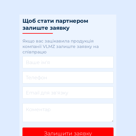
Щоб стати партнером
залиште заявку
Якщо вас зацікавила продукція
компанії VLMZ залиште заявку на
співпрацю
Залишити заявку